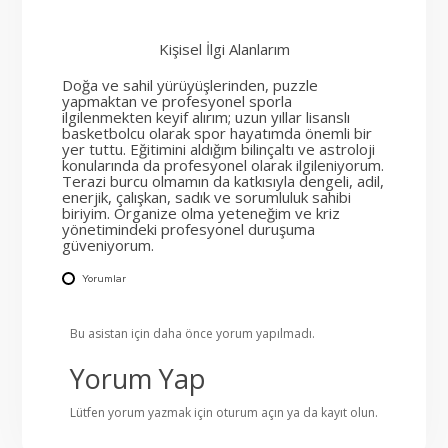
Kişisel İlgi Alanlarım
Doğa ve sahil yürüyüşlerinden, puzzle
yapmaktan ve profesyonel sporla
ilgilenmekten keyif alırım; uzun yıllar lisanslı
basketbolcu olarak spor hayatımda önemli bir
yer tuttu. Eğitimini aldığım bilinçaltı ve astroloji
konularında da profesyonel olarak ilgileniyorum.
Terazi burcu olmamın da katkısıyla dengeli, adil,
enerjik, çalışkan, sadık ve sorumluluk sahibi
biriyim. Organize olma yeteneğim ve kriz
yönetimindeki profesyonel duruşuma
güveniyorum.
Yorumlar
Bu asistan için daha önce yorum yapılmadı.
Yorum Yap
Lütfen yorum yazmak için
oturum açın
ya da
kayıt olun
.