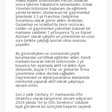
Halkla İlişkiler bölümünden mezun olduktan
sonra İşletme Fakültesi’ni tamamladım. Emlak
Yönetimi bölümüne başlasam da eğitimimi
yarıda bıraktım. Uluslararası bir gayrimenkul
şirketinde 3.5 yıl Franchise Geliştirme
Sorumlusu olarak görev aldım. Ardından,
Gaziantep ve İstanbul’da zincir restoran,
oteller ve gayrimenkul yatırımları bulunan bir
markanın sahibinin 7 yıl boyunca “İş ve Kişisel
Asistanı” olarak çalıştım ve yöneticimin en uzun
süre birlikte çalıştığı asistan olma onurunu
yaşadım.
Bu görevdeyken ve sonrasında çeşitli
kurumlardan sertifikalı eğitimler aldım. Kendi
markamı kurarak tekstil sektöründe 2 yıl
boyunca her aşamada aktif rol aldım. Aynı
dönemde, büyük STK’lar ve global bir firma
yönetimine online destek sağladım.
Gayrimenkul ve dijital pazarlama alanlarında
mentorluk yaparak aktif olarak çalışmaya
devam ettim.
Son 2 yıldır Century 21 markasında Ofis
Direktörü olarak kariyerime devam ediyorum.
2024 yılında “En İyi Ofis Direktörü” ödülüne
layık görülerek bu süreçteki başarım taçlandı.