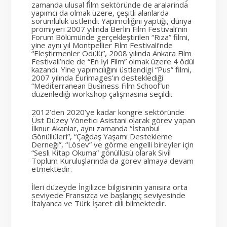
zamanda ulusal film sektöründe de aralarinda
yapımcı da olmak üzere, çeşitli alanlarda
sorumluluk üstlendi. Yapımcılığını yaptığı, dünya
prömiyeri 2007 yılında Berlin Film Festivali’nin
Forum Bölümünde gerçekleştirilen “Rıza” filmi,
yine aynı yıl Montpellier Film Festivali’nde
“Eleştirmenler Ödülü”, 2008 yılında Ankara Film
Festivali’nde de “En İyi Film” olmak üzere 4 ödül
kazandı. Yine yapımcılığını üstlendigi “Pus” filmi,
2007 yılında Eurimages’ın desteklediği
“Mediterranean Business Film School”un
düzenlediği workshop çalışmasına seçildi.
2012’den 2020’ye kadar kongre sektöründe
Üst Düzey Yönetici Asistani olarak görev yapan
İlknur Akanlar, aynı zamanda “İstanbul
Gönüllüleri”, “Çağdaş Yaşamı Destekleme
Derneği”, “Lösev” ve görme engelli bireyler için
“Sesli Kitap Okuma” gönüllüsü olarak Sivil
Toplum Kuruluşlarında da görev almaya devam
etmektedir.
İleri düzeyde İngilizce bilgisininin yanısıra orta
seviyede Fransızca ve başlangıç seviyesinde
İtalyanca ve Türk İşaret dili bilmektedir.