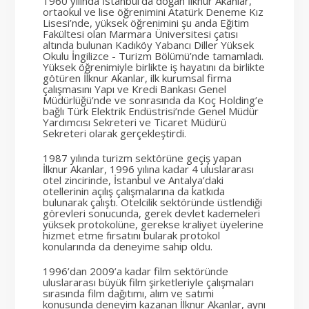
1960 yılında İstanbul’da doğan İlknur Akanlar,
ortaokul ve lise öğrenimini Atatürk Deneme Kız
Lisesi’nde, yüksek öğrenimini şu anda Eğitim
Fakültesi olan Marmara Üniversitesi çatısı
altında bulunan Kadıköy Yabancı Diller Yüksek
Okulu İngilizce - Turizm Bölümü’nde tamamladı.
Yüksek öğrenimiyle birlikte iş hayatını da birlikte
götüren İlknur Akanlar, ilk kurumsal firma
çalışmasını Yapı ve Kredi Bankası Genel
Müdürlüğü’nde ve sonrasında da Koç Holding’e
bağlı Türk Elektrik Endüstrisi’nde Genel Müdür
Yardımcısı Sekreteri ve Ticaret Müdürü
Sekreteri olarak gerçekleştirdi.
1987 yılında turizm sektörüne geçiş yapan
İlknur Akanlar, 1996 yılına kadar 4 uluslararası
otel zincirinde, İstanbul ve Antalya’daki
otellerinin açılış çalışmalarına da katkıda
bulunarak çalıştı. Otelcilik sektöründe üstlendiği
görevleri sonucunda, gerek devlet kademeleri
yüksek protokolüne, gerekse kraliyet üyelerine
hizmet etme fırsatını bularak protokol
konularında da deneyime sahip oldu.
1996’dan 2009’a kadar film sektöründe
uluslararası büyük film şirketleriyle çalışmaları
sırasında film dağıtımı, alım ve satımi
konusunda deneyim kazanan İlknur Akanlar, aynı