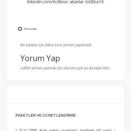
linkedin.com/in/ilknur-akanlar-b68ba16
Yorumlar
Bu asistan için daha önce yorum yapılmadı.
Yorum Yap
Lütfen yorum yazmak için
oturum açın
ya da
kayıt olun
.
PAKETLER VE ÜCRETLENDİRME
1. FULLTIME Aylık paket ücretimiz: (haftalık 40 saat) –